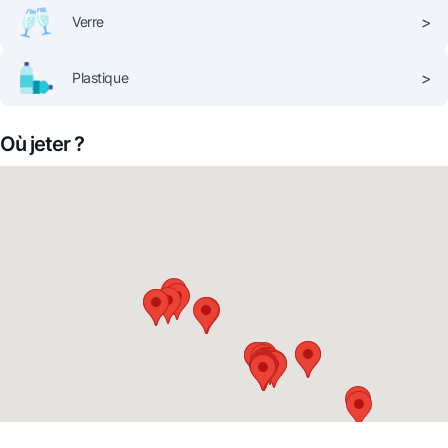
>
Verre
>
Plastique
Où jeter ?