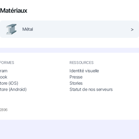
Matériaux
>
Métal
FORMES
RESSOURCES
gram
Identité visuelle
book
Presse
tore (iOS)
Stories
tore (Android)
Statut de nos serveurs
12896