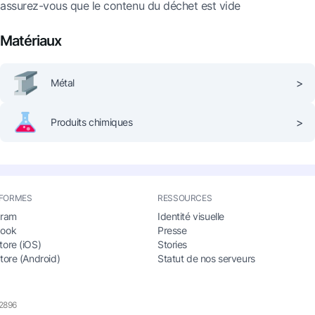
assurez-vous que le contenu du déchet est vide
Matériaux
>
Métal
>
Produits chimiques
FORMES
RESSOURCES
gram
Identité visuelle
book
Presse
tore (iOS)
Stories
tore (Android)
Statut de nos serveurs
12896